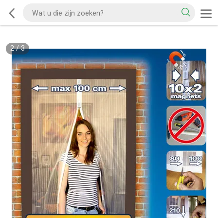
2
/
3