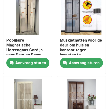
Kwaliteitscontrole
Contacteer ons
Populaire
Muskietnetten voor de
Vraag een offerte aan
Magnetische
deur om huis en
Horrengaas Gordijn
kantoor tegen
voor Deur en Raam
insecten te
Ademend en
beschermen
Russian website
Aanvraag sturen
Aanvraag sturen
Functioneel in Kleurrijk
Magnetisch gaasdeurengordijn
Venster Fly Screen
PE Netto Schaduw