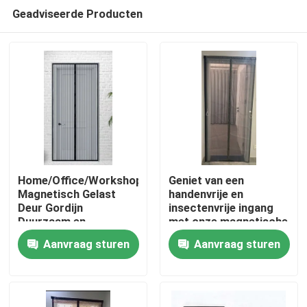
Geadviseerde Producten
Home/Office/Workshop/Garage
Geniet van een
Magnetisch Gelast
handenvrije en
Deur Gordijn
insectenvrije ingang
Thuis
Duurzaam en
met onze magnetische
Gemakkelijk Openend
gaasdeuren
Aanvraag sturen
Aanvraag sturen
Magneten
Producten
Over ons