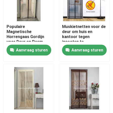
Kwaliteitscontrole
Populaire
Muskietnetten voor de
Contacteer ons
Magnetische
deur om huis en
Horrengaas Gordijn
kantoor tegen
voor Deur en Raam
insecten te
Vraag een offerte aan
Ademend en
beschermen
Aanvraag sturen
Aanvraag sturen
Functioneel in Kleurrijk
Russian website
Magnetisch gaasdeurengordijn
Venster Fly Screen
PE Netto Schaduw