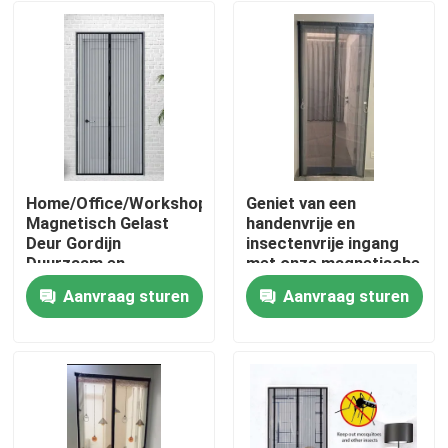
Home/Office/Workshop/Garage
Geniet van een
Magnetisch Gelast
handenvrije en
Deur Gordijn
insectenvrije ingang
Duurzaam en
met onze magnetische
Gemakkelijk Openend
gaasdeuren
Aanvraag sturen
Aanvraag sturen
Magneten
Thuis
Producten
Over ons