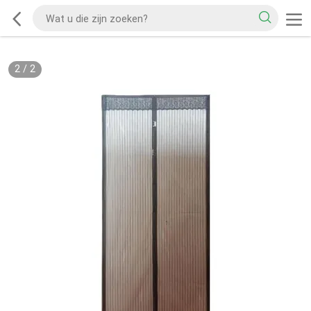
2
/
2