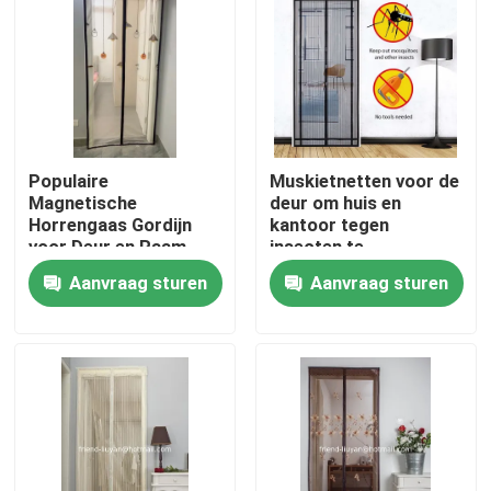
Kwaliteitscontrole
Contacteer ons
Populaire
Muskietnetten voor de
Vraag een offerte aan
Magnetische
deur om huis en
Horrengaas Gordijn
kantoor tegen
voor Deur en Raam
insecten te
Ademend en
beschermen
Russian website
Aanvraag sturen
Aanvraag sturen
Functioneel in Kleurrijk
Magnetisch gaasdeurengordijn
Venster Fly Screen
PE Netto Schaduw