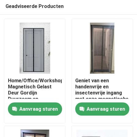
Geadviseerde Producten
Home/Office/Workshop/Garage
Geniet van een
Magnetisch Gelast
handenvrije en
Deur Gordijn
insectenvrije ingang
Thuis
Duurzaam en
met onze magnetische
Gemakkelijk Openend
gaasdeuren
Aanvraag sturen
Aanvraag sturen
Magneten
Producten
Over ons