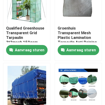
Qualified Greenhouse
Groenhuis
Transparent Grid
Transparent Mesh
Tarpaulin
Plastic Lamination
3*3mesh,150gsm
Tarpaulin Anti Raining
Warm Keep Tarpaulin
Tarpaulin Heavy Duty
Aanvraag sturen
Aanvraag sturen
Sheet
Mesh Stof
Thuis
Producten
Over ons