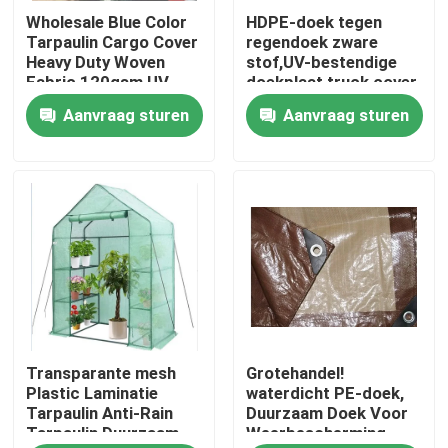
Wholesale Blue Color
HDPE-doek tegen
Tarpaulin Cargo Cover
regendoek zware
Kwaliteitscontrole
Heavy Duty Woven
stof,UV-bestendige
Fabric 120gsm,UV
doekplaat,truck cover
Resist Garden Cover
stof
Aanvraag sturen
Aanvraag sturen
Contacteer ons
Sheet,Pool Fabric
Vraag een offerte aan
Russian website
Magnetisch gaasdeurengordijn
Transparante mesh
Grotehandel!
Venster Fly Screen
Plastic Laminatie
waterdicht PE-doek,
Tarpaulin Anti-Rain
Duurzaam Doek Voor
Tarpaulin Duurzaam
Weerbescherming,
PE Netto Schaduw