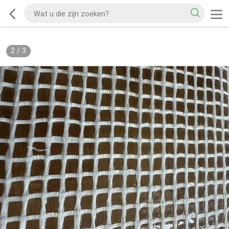
2
/
3