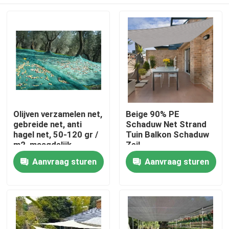
Olijven verzamelen net,
Beige 90% PE
gebreide net, anti
Schaduw Net Strand
hagel net, 50-120 gr /
Tuin Balkon Schaduw
m2, maagdelijk
Zeil
materiaal
Thuis
Aanvraag sturen
Aanvraag sturen
Producten
Over ons