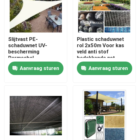
Kwaliteitscontrole
Contacteer ons
Slijtvast PE-
Plastic schaduwnet
schaduwnet UV-
rol 2x50m Voor kas
bescherming
veld anti stof
Vraag een offerte aan
Permeabel
bedekkende net
schaduwnet voor de
Aanvraag sturen
Aanvraag sturen
landbouw
Russian website
Magnetisch gaasdeurengordijn
Venster Fly Screen
PE Netto Schaduw