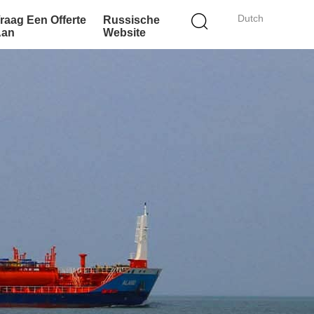
Dutch
raag Een Offerte
Russische
Aan
Website