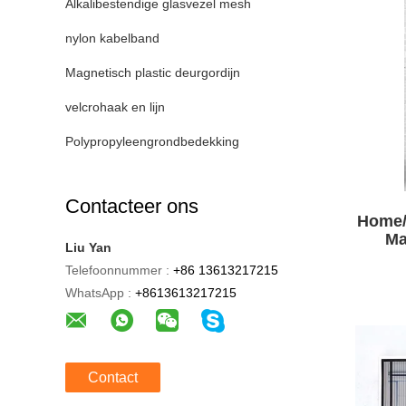
Alkalibestendige glasvezel mesh
nylon kabelband
Magnetisch plastic deurgordijn
velcrohaak en lijn
Polypropyleengrondbedekking
Contacteer ons
Home/
Ma
Liu Yan
G
Telefoonnummer :
+86 13613217215
G
WhatsApp :
+8613613217215
Contact