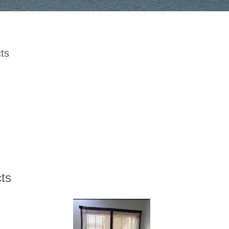
ts
ts