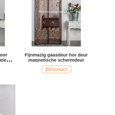
voor
Fijnmazig gaasdeur hor deur
atie
magnetische schermdeur
r deur
Contact
ten