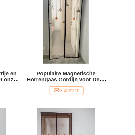
rije en
Populaire Magnetische
et onze
Horrengaas Gordijn voor Deur
uren
en Raam Ademend en
Contact
Functioneel in Kleurrijk