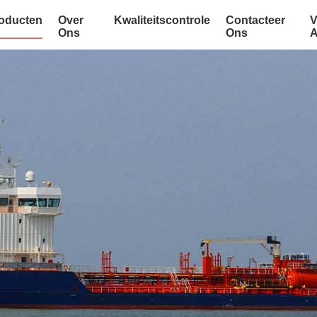
oducten
Over
Kwaliteitscontrole
Contacteer
V
Ons
Ons