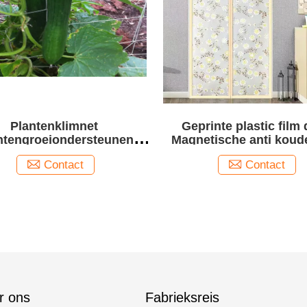
Plantenklimnet
Geprinte plastic film
ntengroeiondersteunend
Magnetische anti koude
net
deur 90x220cm
Contact
Contact
r ons
Fabrieksreis