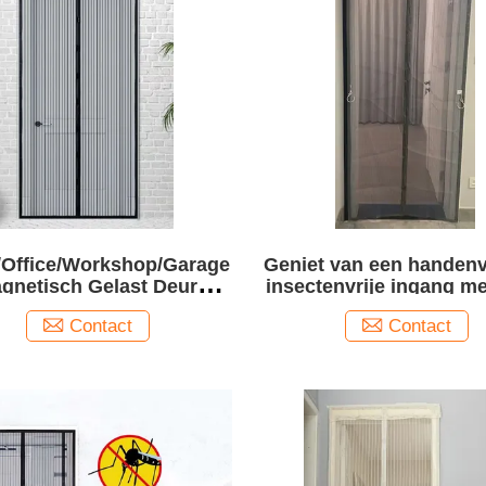
Office/Workshop/Garage
Geniet van een handenv
gnetisch Gelast Deur
insectenvrije ingang m
ordijn Duurzaam en
magnetische gaasde
Contact
Contact
emakkelijk Openend
Magneten