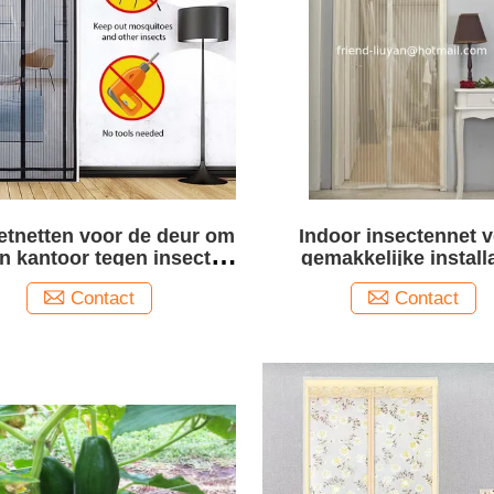
etnetten voor de deur om
Indoor insectennet 
n kantoor tegen insecten
gemakkelijke install
te beschermen
muggennet scherm deu
Contact
Contact
gordijn met magne