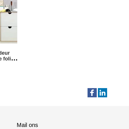
 deur
 folie
Mail ons