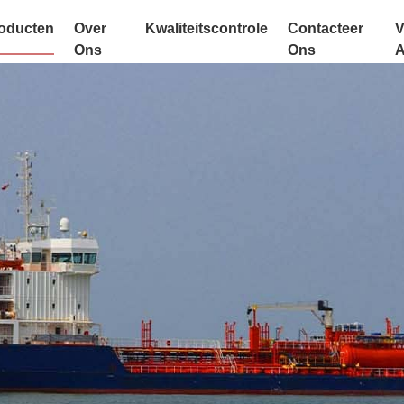
oducten
Over
Kwaliteitscontrole
Contacteer
V
Ons
Ons