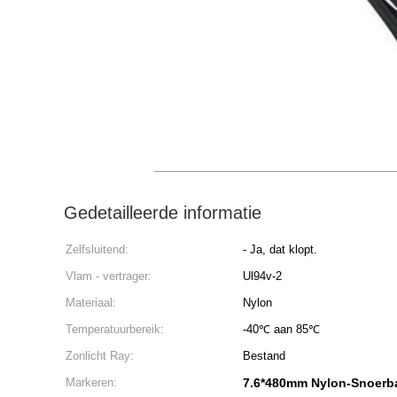
Gedetailleerde informatie
Zelfsluitend:
- Ja, dat klopt.
Vlam - vertrager:
Ul94v-2
Materiaal:
Nylon
Temperatuurbereik:
-40℃ aan 85℃
Zonlicht Ray:
Bestand
Markeren:
7.6*480mm Nylon-Snoer