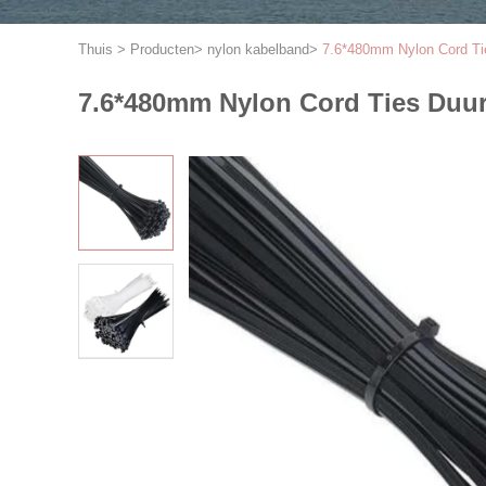
Thuis
>
Producten
>
nylon kabelband
>
7.6*480mm Nylon Cord Tie
7.6*480mm Nylon Cord Ties Duurz