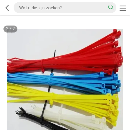
2
/
2