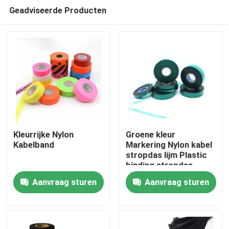
Geadviseerde Producten
Kleurrijke Nylon
Groene kleur
Kabelband
Markering Nylon kabel
stropdas lijm Plastic
Thuis
binding stropdas
waarschuwingsband
Aanvraag sturen
Aanvraag sturen
Markering tape
Producten
Over ons