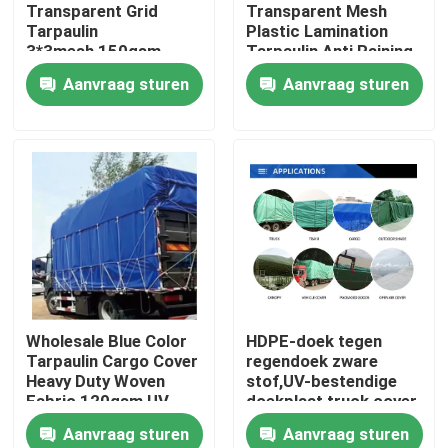
Transparent Grid
Transparent Mesh
Tarpaulin
Plastic Lamination
3*3mesh,150gsm
Tarpaulin Anti Raining
Warm Keep Tarpaulin
Tarpaulin Heavy Duty
Aanvraag sturen
Aanvraag sturen
Sheet
Mesh Stof
Thuis
Wholesale Blue Color
HDPE-doek tegen
Tarpaulin Cargo Cover
regendoek zware
Producten
Heavy Duty Woven
stof,UV-bestendige
Fabric 120gsm,UV
doekplaat,truck cover
Resist Garden Cover
stof
Aanvraag sturen
Aanvraag sturen
Sheet,Pool Fabric
Over ons