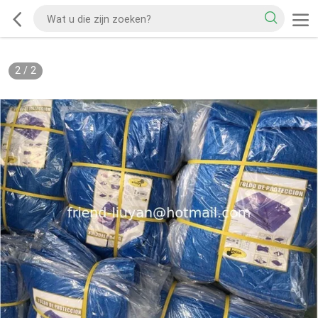
2
/
2