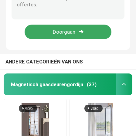
Geweven PP-maaszak uien verpakkingsmaaszak groentezak trekstreng Geweven maaszakken
Zwart-wit anti-muggen screen net UV behandeld gewasbeschermingsnet 40 mesh
Netto landbouwinsect
UV-bestendige PE-doekrol Oranje Blauw Voor uw bootbedekking
Kleurrijke polyester muggennettuur gordijn Magnetisch scherm deur gordijn 100x220cm
PE Geteerd zeildoek
Anti-UV meervoudig gebruik Tarpaulin plaat Duurzaam blauw gelamineerd weefsel
Geweven Mesh Bag
ANDERE CATEGORIEËN VAN ONS
Kunststof gaas
Magnetisch gaasdeurengordijn
(37)
Alkalibestendige glasvezel mesh
nylon kabelband
Magnetisch plastic deurgordijn