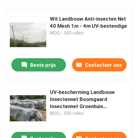
Wit Landbouw Anti-insecten Net
40 Mesh 1m - 4m UV-bestendige
MOQ：500 rollen
Beste prijs
Contacteer ons
UV-bescherming Landbouw
Thuis
Insectennet Boomgaard
Insectennet Groenhuis
Insectennet
MOQ：500 rollen
Producten
Over ons