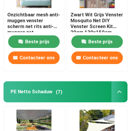
Onzichtbaar mesh anti-
Zwart Wit Grijs Venster
muggen venster
Mosquito Net DIY
scherm net rits anti-
Venster Screen Kit
muggen net
20gm 130x150cm
Beste prijs
Beste prijs
Contacteer ons
Contacteer ons
PE Netto Schaduw
(7)