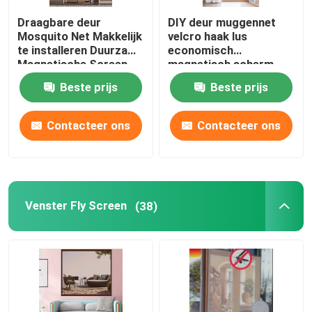
Draagbare deur
DIY deur muggennet
velcrohaak en lijn
Mosquito Net Makkelijk
velcro haak lus
te installeren Duurzame
economisch
Magnetische Screen
magnetisch scherm
Polypropyleengrondbedekking
Door
deur
Beste prijs
Beste prijs
Contacteer ons
Contacteer ons
Venster Fly Screen
(38)