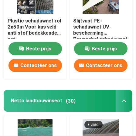
Plastic schaduwnet rol
Slijtvast PE-
2x50m Voor kas veld
schaduwnet UV-
anti stof bedekkende
bescherming
net
Permeabel schaduwnet
voor de landbouw
Beste prijs
Beste prijs
Contacteer ons
Contacteer ons
Netto landbouwinsect
(30)