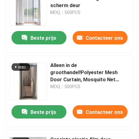
scherm deur
MOQ：500PCS
Beste prijs
Contacteer ons
Alleen in de
groothandel!Polyester Mesh
Door Curtain, Mosquito Net
100x210cm Magnetisch Screen
MOQ：500PCS
Door Soft Mesh Door
Beste prijs
Contacteer ons