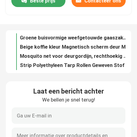
Beste prijs
Contacteer ons
Groene buisvormige weefgetouwde gaaszakken
Beige koffie kleur Magnetisch scherm deur Muggen Magnetisch gaas deur
Kwaliteitscontrole
Mosquito net voor deurgordijn, rechthoekig magnetisch deurscherm, afgedrukt gemakkelijk in te passen deurgordijn
Strip Polyethyleen Tarp Rollen Geweven Stof Met Laminatie Gebouw
Contacteer ons
Hotsale Zomerseizoen Gebruik Magnetisch Muggen Net Gordijn Voor Deuren En Vensters
Geweven zak met adembenemend PE-net Knoflookverpakking Rachel-zakken
Vraag een offerte aan
Witte UV-bestendige landbouwinsectennet, 1-4 m breed, 50 mesh kasinsectennet
Makkelijk te repareren muggennet voor deur, vlieg stop gedrukt magnetisch gaas deur
Witte anti-muggennet UV-bestendige boerderij anti-insectennet
Russian website
DIY Mosquito Net Door, Screen Curtain, Magnetic Screen Door Curtain, Fly Stop Curtain
Laat een bericht achter
PE-witte gaaszakken gedrukte monofilamentgaaszakken draadgaaszakken
Magnetisch gaasdeurengordijn
We bellen je snel terug!
Meerdere doeleinden PE-traplijn zware plastic traplijn blauw PE-traplijn
HDPE-boerderijinsectennet, broeikasinsectennet, schaduwnet voor de landbouw, olijfverzamelnet
Venster Fly Screen
Duurzaam gaas PE-doek Waterdicht Geweven Stoffen Laminatie Doek
Prachtig gedrukt polyester gaas deur gordijn met magnetische banden voor een gemakkelijke afsluiting
PE Netto Schaduw