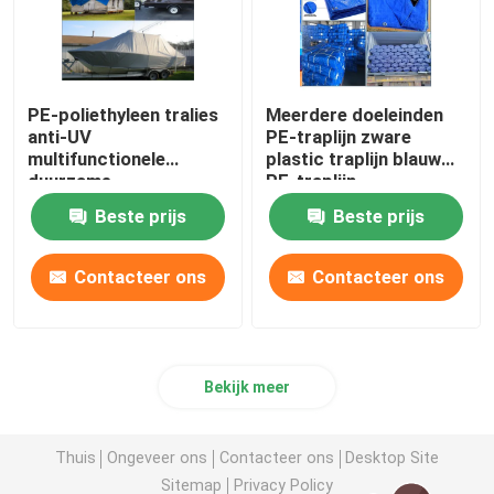
PE-poliethyleen tralies
Meerdere doeleinden
anti-UV
PE-traplijn zware
multifunctionele
plastic traplijn blauw
duurzame
PE-traplijn
vrachtwagenbekleding
Beste prijs
Beste prijs
Contacteer ons
Contacteer ons
Bekijk meer
Thuis
Ongeveer ons
Contacteer ons
Desktop Site
Sitemap
Privacy Policy