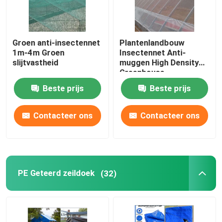
Groen anti-insectennet
Plantenlandbouw
1m-4m Groen
Insectennet Anti-
slijtvastheid
muggen High Density
Greenhouse
Insectennet
Beste prijs
Beste prijs
Contacteer ons
Contacteer ons
PE Geteerd zeildoek
(32)