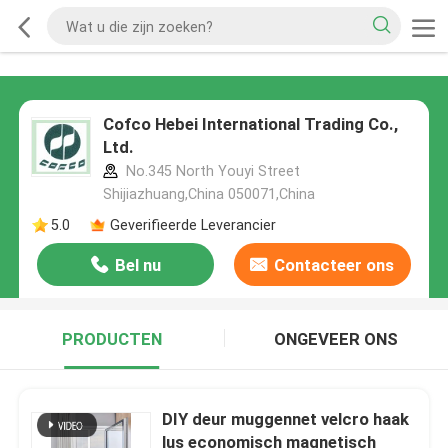
Cofco Hebei International Trading Co.,
Ltd.
No.345 North Youyi Street
Shijiazhuang,China 050071,China
5.0
Geverifieerde Leverancier
Bel nu
Contacteer ons
PRODUCTEN
ONGEVEER ONS
DIY deur muggennet velcro haak
lus economisch magnetisch