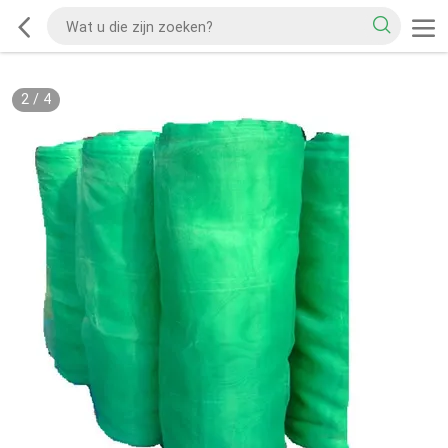
2
/
4