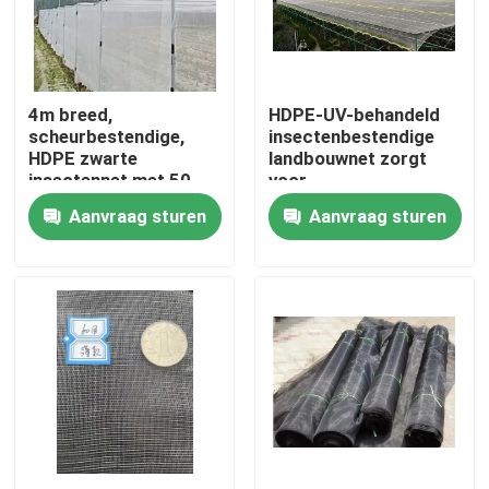
Kwaliteitscontrole
4m breed,
HDPE-UV-behandeld
Contacteer ons
scheurbestendige,
insectenbestendige
HDPE zwarte
landbouwnet zorgt
insectennet met 50
voor
Vraag een offerte aan
mesh
traanbestendigheid
Aanvraag sturen
Aanvraag sturen
Russian website
Magnetisch gaasdeurengordijn
Venster Fly Screen
PE Netto Schaduw