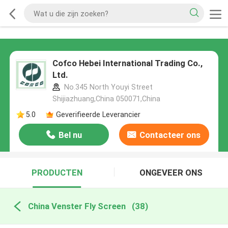
Cofco Hebei International Trading Co.,
Ltd.
No.345 North Youyi Street
Shijiazhuang,China 050071,China
5.0
Geverifieerde Leverancier
Bel nu
Contacteer ons
PRODUCTEN
ONGEVEER ONS
China Venster Fly Screen
(38)