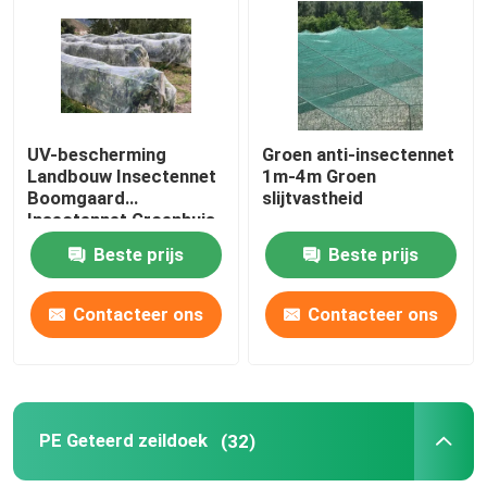
UV-bescherming
Groen anti-insectennet
Landbouw Insectennet
1m-4m Groen
Boomgaard
slijtvastheid
Insectennet Groenhuis
Insectennet
Beste prijs
Beste prijs
Contacteer ons
Contacteer ons
PE Geteerd zeildoek
(32)