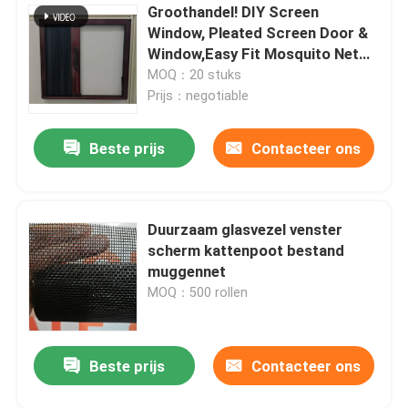
Groothandel! DIY Screen
Window, Pleated Screen Door &
Window,Easy Fit Mosquito Net
voor optimale
MOQ：20 stuks
luchtdoorlaatbaarheid
Prijs：negotiable
Beste prijs
Contacteer ons
Duurzaam glasvezel venster
scherm kattenpoot bestand
muggennet
MOQ：500 rollen
Beste prijs
Contacteer ons