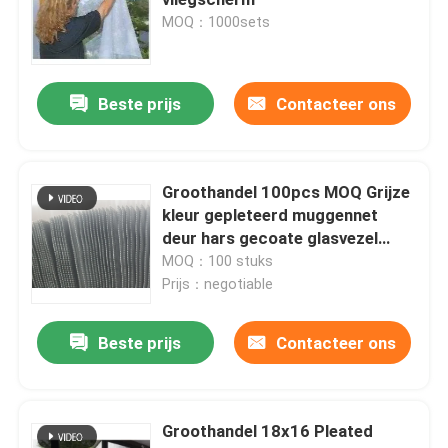
MOQ：1000sets
Netto landbouwinsect
Beste prijs
Contacteer ons
PE Geteerd zeildoek
Geweven Mesh Bag
Groothandel 100pcs MOQ Grijze
kleur gepleteerd muggennet
deur hars gecoate glasvezel
Kunststof gaas
venster mesh scherm 0.26mm
MOQ：100 stuks
Prijs：negotiable
Alkalibestendige glasvezel mesh
Beste prijs
Contacteer ons
nylon kabelband
Groothandel 18x16 Pleated
Magnetisch plastic deurgordijn