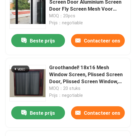
Screen Door Aluminium Screen
Door Fly Screen Mesh Voor
velcrohaak en lijn
optimale luchtdoorlaatbaarheid
MOQ：20pcs
Prijs：negotiable
Polypropyleengrondbedekking
Beste prijs
Contacteer ons
Groothandel! 18x16 Mesh
Window Screen, Plissed Screen
Door, Plissed Screen Window,
Flies Screen, Mosquito net
MOQ：20 stuks
Prijs：negotiable
Beste prijs
Contacteer ons