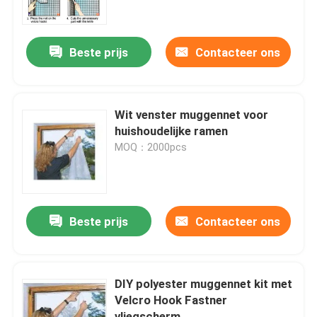
Kwaliteitscontrole
Beste prijs
Contacteer ons
Contacteer ons
Wit venster muggennet voor
Vraag een offerte aan
huishoudelijke ramen
MOQ：2000pcs
Russian website
Magnetisch gaasdeurengordijn
Beste prijs
Contacteer ons
Venster Fly Screen
DIY polyester muggennet kit met
Velcro Hook Fastner
PE Netto Schaduw
vliegscherm