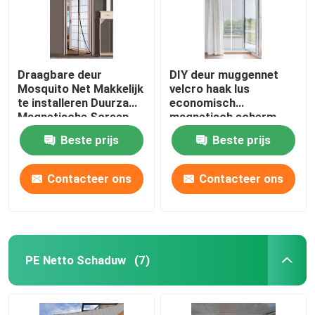
Draagbare deur
DIY deur muggennet
Mosquito Net Makkelijk
velcro haak lus
te installeren Duurzame
economisch
Magnetische Screen
magnetisch scherm
Door
deur
Beste prijs
Beste prijs
Contacteer ons
Contacteer ons
PE Netto Schaduw
(7)