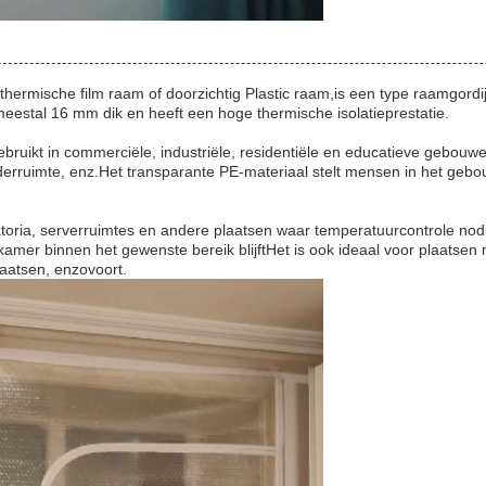
 thermische film raam of doorzichtig Plastic raam,is een type raamgor
eestal 16 mm dik en heeft een hoge thermische isolatieprestatie.
ebruikt in commerciële, industriële, residentiële en educatieve gebouw
erruimte, enz.Het transparante PE-materiaal stelt mensen in het gebou
atoria, serverruimtes en andere plaatsen waar temperatuurcontrole nodig
mer binnen het gewenste bereik blijftHet is ook ideaal voor plaatsen 
laatsen, enzovoort.