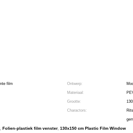
nte film
Ontwerp:
Mod
Materiaal:
PE
Grootte:
130
Charactors:
Rit
gem
Folien-plastiek film venster
130x150 cm Plastic Film Window
,
,