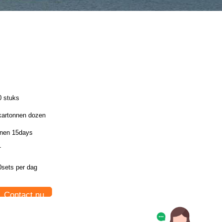
0 stuks
 kartonnen dozen
nnen 15days
T
0sets per dag
Contact nu