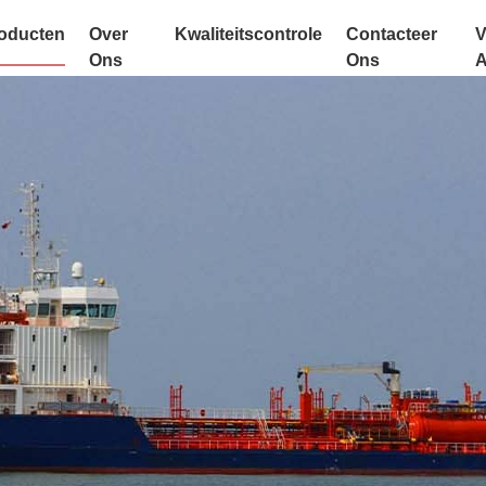
oducten
Over
Kwaliteitscontrole
Contacteer
V
Ons
Ons