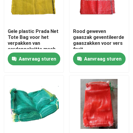
Kwaliteitscontrole
Gele plastic Prada Net
Rood geweven
Contacteer ons
Tote Bag voor het
gaaszak geventileerde
verpakken van
gaaszakken voor vers
aardappelwitte mesh
fruit
Vraag een offerte aan
verpakkingszakken
Aanvraag sturen
Aanvraag sturen
Russian website
Magnetisch gaasdeurengordijn
Venster Fly Screen
PE Netto Schaduw