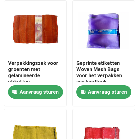
Verpakkingszak voor
Geprinte etiketten
groenten met
Woven Mesh Bags
gelamineerde
voor het verpakken
etiketten
van knoflook
gemberzakken
Aanvraag sturen
Aanvraag sturen
Thuis
Producten
Over ons