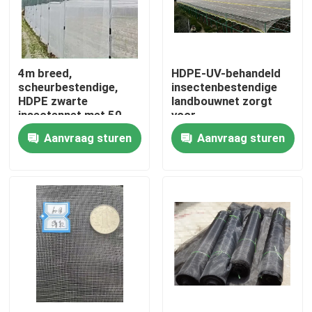
Kwaliteitscontrole
4m breed,
HDPE-UV-behandeld
Contacteer ons
scheurbestendige,
insectenbestendige
HDPE zwarte
landbouwnet zorgt
insectennet met 50
voor
Vraag een offerte aan
mesh
traanbestendigheid
Aanvraag sturen
Aanvraag sturen
Russian website
Magnetisch gaasdeurengordijn
Venster Fly Screen
PE Netto Schaduw