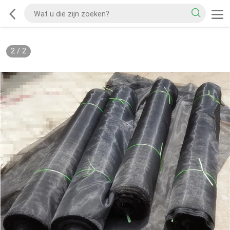
2
/
2